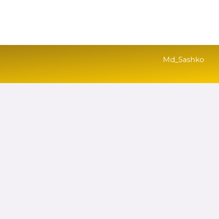
Діяльність
Відкритість
Контакти
Md_Sashko