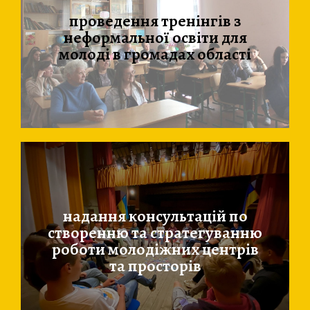
проведення тренінгів з
неформальної освіти для
молоді в громадах області​
надання консультацій по
створенню та стратегуванню
роботи молодіжних центрів
та просторів